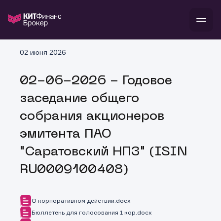
В
02 июня 2026
Войти
Стать клиентом
Л
02-06-2026 - Годовое
В
В
В
инвестиции
заседание общего
банкам и компаниям
о компании
собрания акционеров
поддержка
и
о 
п
тарифы
эмитента ПАО
с 
н
и
г
к
т
"Саратовский НПЗ" (ISIN
ан
ка
н
и
п
ба
RU0009100408)
м
у
во
до
р
о
д
О корпоративном действии.docx
Бюллетень для голосования 1 кор.docx