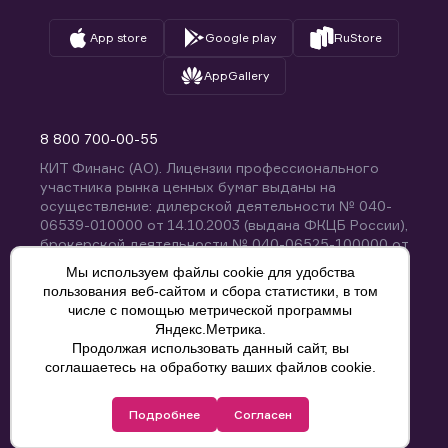
App store
Google play
RuStore
AppGallery
8 800 700-00-55
КИТ Финанс (АО). Лицензии профессионального
участника рынка ценных бумаг выданы на
осуществление: дилерской деятельности № 040-
06539-010000 от 14.10.2003 (выдана ФКЦБ России),
брокерской деятельности № 040-06525-100000 от
14.10.2003 (выдана ФКЦБ России), деятельности по
Мы используем файлы cookie для удобства
управлению ценными бумагами № 040-13670-
пользования веб-сайтом и сбора статистики, в том
001000 от 26.04.2012 (выдана ФСФР России),
числе с помощью метрической программы
депозитарной деятельности № 040-06467-000100
Яндекс.Метрика.
от 03.10.2003 (выдана ФКЦБ России). Без
Продолжая использовать данный сайт, вы
ограничения срока действия.
8 800 700-00-55
соглашаетесь на обработку ваших файлов cookie.
Политика конфиденциальности
Подробнее
Согласен
© КИТ Финанс (АО), 2000-2025