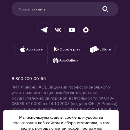
Партнерам
Информация для клиентов
Удостоверяющий центр
Техническая поддержка
Раскрытие обязательной информации
Налогообложение
Депозитарий
База знаний
Вопросы и ответы
App store
Google play
RuStore
AppGallery
8 800 700-00-55
КИТ Финанс (АО). Лицензии профессионального
участника рынка ценных бумаг выданы на
осуществление: дилерской деятельности № 040-
06539-010000 от 14.10.2003 (выдана ФКЦБ России),
брокерской деятельности № 040-06525-100000 от
14.10.2003 (выдана ФКЦБ России), деятельности по
Мы используем файлы cookie для удобства
управлению ценными бумагами № 040-13670-
пользования веб-сайтом и сбора статистики, в том
001000 от 26.04.2012 (выдана ФСФР России),
числе с помощью метрической программы