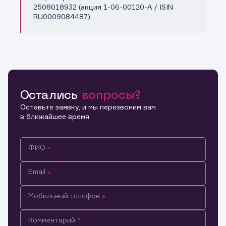
2508018932 (акция 1-06-00120-A / ISIN
RU0009084487)
Остались
вопросы?
Оставьте заявку, и мы перезвоним вам
в ближайшее время
ФИО
Email
Мобильный телефон
Информация предназначена только для клиентов,
Комментарий