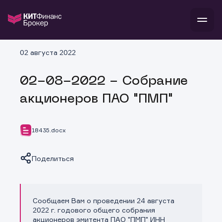
В
02 августа 2022
Войти
Стать клиентом
Л
02-08-2022 - Собрание
В
В
В
инвестиции
акционеров ПАО "ПМП"
банкам и компаниям
о компании
поддержка
и
о 
п
тарифы
18435.docx
с 
н
и
г
к
т
ан
ка
н
Поделиться
и
п
ба
м
у
во
до
р
о
д
Сообщаем Вам о проведении 24 августа
Копировать ссылку
2022 г. годового общего собрания
акционеров эмитента ПАО "ПМП" ИНН