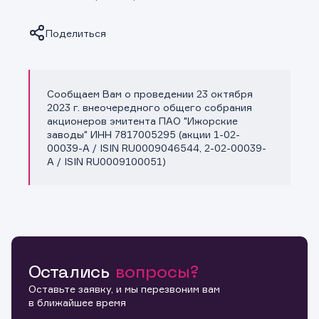
Поделиться
Сообщаем Вам о проведении 23 октября
Копировать ссылку
2023 г. внеочередного общего собрания
акционеров эмитента ПАО "Ижорские
заводы" ИНН 7817005295 (акции 1-02-
00039-A / ISIN RU0009046544, 2-02-00039-
A / ISIN RU0009100051)
Остались
вопросы?
Оставьте заявку, и мы перезвоним вам
в ближайшее время