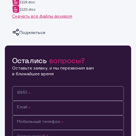
1119.doc
1120.doc
Скачать все файлы архивом
Поделиться
Остались
вопросы?
Копировать ссылку
Оставьте заявку, и мы перезвоним вам
в ближайшее время
ФИО
Email
Мобильный телефон
Информация предназначена только для клиентов,
Комментарий