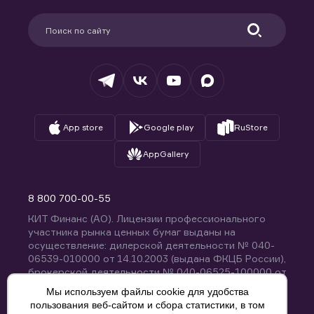
Карьера в компании
Поддержка
Партнерам
Информация для клиентов
Удостоверяющий центр
Техническая поддержка
Раскрытие обязательной информации
Налогообложение
Депозитарий
База знаний
Вопросы и ответы
App store
Google play
RuStore
AppGallery
8 800 700-00-55
КИТ Финанс (АО). Лицензии профессионального
участника рынка ценных бумаг выданы на
осуществление: дилерской деятельности № 040-
06539-010000 от 14.10.2003 (выдана ФКЦБ России),
брокерской деятельности № 040-06525-100000 от
14.10.2003 (выдана ФКЦБ России), деятельности по
Мы используем файлы cookie для удобства
управлению ценными бумагами № 040-13670-
пользования веб-сайтом и сбора статистики, в том
001000 от 26.04.2012 (выдана ФСФР России),