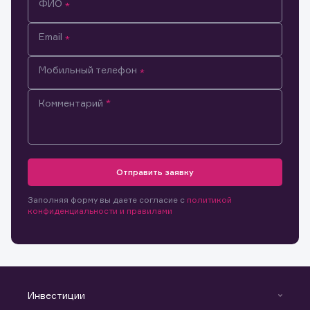
законодательства Российской Федерации.
ФИО
Скачать файлы
Email
Мобильный телефон
Комментарий
Отправить заявку
Заполняя форму вы даете согласие с
политикой
конфиденциальности и правилами
Инвестиции