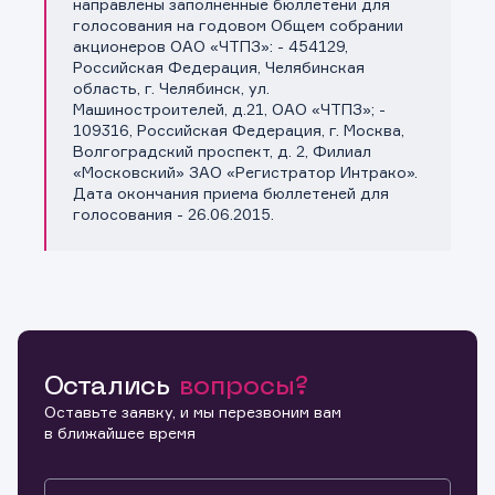
направлены заполненные бюллетени для
голосования на годовом Общем собрании
акционеров ОАО «ЧТПЗ»: - 454129,
Российская Федерация, Челябинская
область, г. Челябинск, ул.
Машиностроителей, д.21, ОАО «ЧТПЗ»; -
109316, Российская Федерация, г. Москва,
Волгоградский проспект, д. 2, Филиал
«Московский» ЗАО «Регистратор Интрако».
Дата окончания приема бюллетеней для
голосования - 26.06.2015.
Информация предназначена только для клиентов,
владеющих активами эмитента.
Настоящим подтверждаю, что обладаю всеми
необходимыми полномочиями для ознакомления с
Заявка на предоставление
Обращение в компанию
Остались
вопросы?
размещенной на Интернет-ресурсе информацией и
Обращение в компанию
информации.
материалами, предназначенными для лиц,
Оставьте заявку, и мы перезвоним вам
осуществляющих права по ценным бумагам. Обязуюсь
Спасибо! Ваше сообщение успешно отправлено. Мы
в ближайшее время
Ваше обращение отправлено в компанию.
не осуществлять дальнейшее распространение
свяжемся с Вами в ближайшее время.
Спасибо! Ваша заявка успешно отправлена.
указанных материалов и ссылок на материалы, если
такое распространение может повлечь нарушение