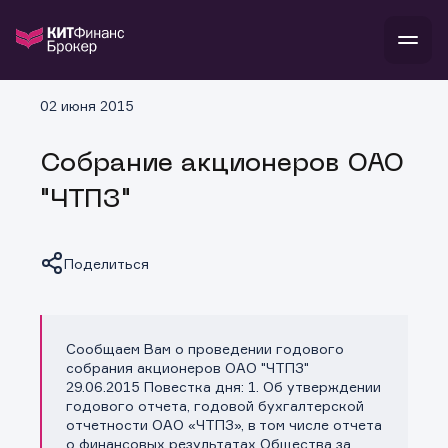
В
02 июня 2015
Войти
Стать клиентом
Л
Собрание акционеров ОАО
В
В
В
инвестиции
"ЧТПЗ"
банкам и компаниям
о компании
поддержка
и
о 
п
тарифы
Поделиться
с 
н
и
г
к
т
ан
ка
н
и
п
ба
м
у
во
Сообщаем Вам о проведении годового
Копировать ссылку
до
р
собрания акционеров ОАО "ЧТПЗ"
о
д
29.06.2015 Повестка дня: 1. Об утверждении
годового отчета, годовой бухгалтерской
отчетности ОАО «ЧТПЗ», в том числе отчета
о финансовых результатах Общества за