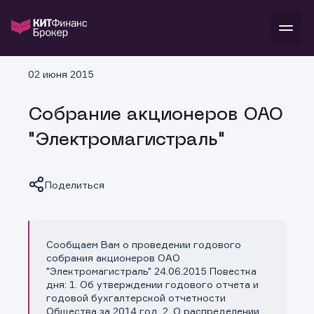
В
02 июня 2015
Войти
Стать клиентом
Л
Собрание акционеров ОАО
В
В
В
инвестиции
"Электромагистраль"
банкам и компаниям
о компании
поддержка
и
о 
п
тарифы
Поделиться
с 
н
и
г
к
т
ан
ка
н
и
п
ба
м
у
во
Сообщаем Вам о проведении годового
Копировать ссылку
до
р
собрания акционеров ОАО
о
д
"Электромагистраль" 24.06.2015 Повестка
дня: 1. Об утверждении годового отчета и
годовой бухгалтерской отчетности
Общества за 2014 год. 2. О распределении