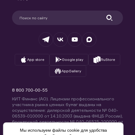
Карьера в компании
Поддержка
Партнерам
Информация для клиентов
Удостоверяющий центр
Техническая поддержка
Раскрытие обязательной информации
Налогообложение
Депозитарий
База знаний
Вопросы и ответы
App store
Google play
RuStore
AppGallery
8 800 700-00-55
КИТ Финанс (АО). Лицензии профессионального
участника рынка ценных бумаг выданы на
осуществление: дилерской деятельности № 040-
06539-010000 от 14.10.2003 (выдана ФКЦБ России),
брокерской деятельности № 040-06525-100000 от
14.10.2003 (выдана ФКЦБ России), деятельности по
Мы используем файлы cookie для удобства
управлению ценными бумагами № 040-13670-