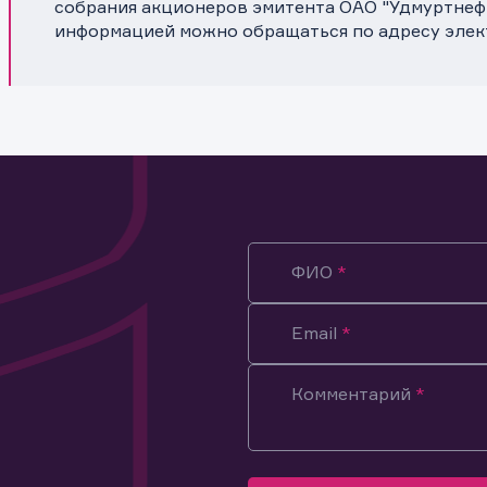
собрания акционеров эмитента ОАО "Удмуртнеф
информацией можно обращаться по адресу элект
ФИО
Email
Комментарий
ация предназначена только для клиентов, владеющих
ми эмитента.