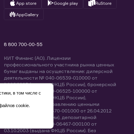
App store
Google play
RuStore
AppGallery
8 800 700-00-55
КИТ Финанс (АО). Лицензии
профессионального участника рынка ценных
бумаг выданы на осуществление: дилерской
деятельности № 040-06539-010000 от
14.10.2003 (выдана ФКЦБ России), брокерской
деятельности № 040-06525-100000 от
тики, в том числе с
14.10.2003 (выдана ФКЦБ России),
деятельности по управлению ценными
файлов cookie.
бумагами № 040-13670-001000 от 26.04.2012
(выдана ФСФР России), депозитарной
деятельности № 040-06467-000100 от
03.10.2003 (выдана ФКЦБ России). Без