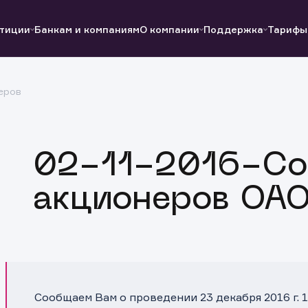
тиции
Банкам и компаниям
О компании
Поддержка
Тарифы
еров
Полезные ссылки
Полезные ссылки
Документы
Документы
QUIK
Вопросы и ответы
Реквизиты
02-11-2016-Со
акционеров ОАО
Сообщаем Вам о проведении 23 декабря 2016 г. 