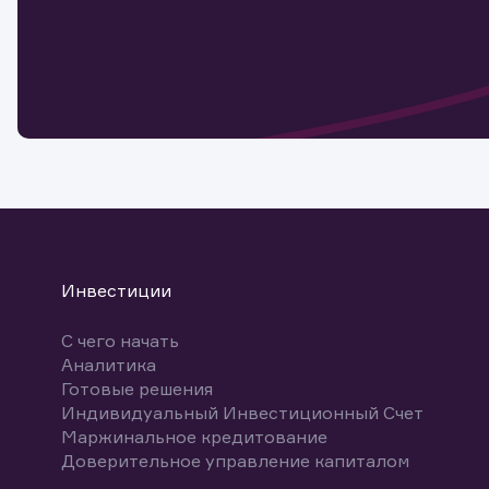
Наст
Обр
Обр
Заяв
для 
мате
Спасибо
бума
Ваше об
Спасибо!
ближайш
указ
може
Скачат
Инвестиции
С чего начать
Аналитика
Готовые решения
Индивидуальный Инвестиционный Счет
Маржинальное кредитование
Доверительное управление капиталом