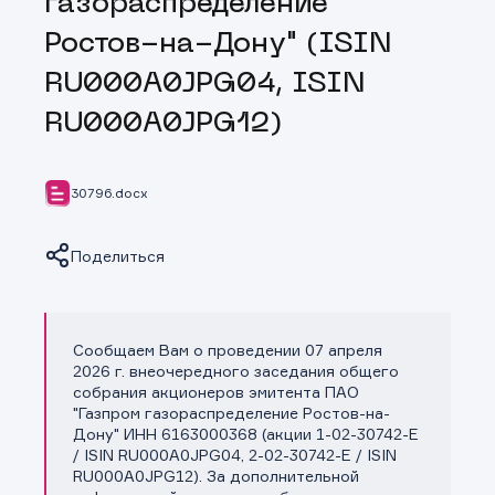
газораспределение
Ростов-на-Дону" (ISIN
RU000A0JPG04, ISIN
RU000A0JPG12)
30796.docx
Поделиться
Сообщаем Вам о проведении 07 апреля
Копировать ссылку
2026 г. внеочередного заседания общего
собрания акционеров эмитента ПАО
"Газпром газораспределение Ростов-на-
Дону" ИНН 6163000368 (акции 1-02-30742-E
/ ISIN RU000A0JPG04, 2-02-30742-E / ISIN
RU000A0JPG12). За дополнительной