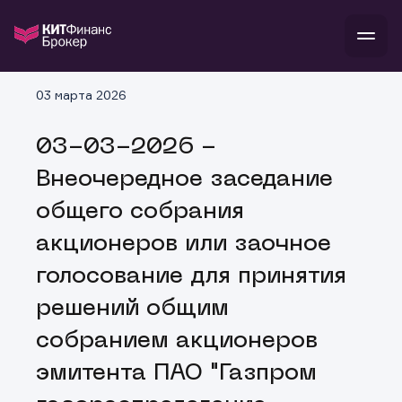
В
03 марта 2026
Войти
Стать клиентом
Л
03-03-2026 -
В
В
В
инвестиции
Внеочередное заседание
банкам и компаниям
о компании
общего собрания
поддержка
и
о 
п
тарифы
акционеров или заочное
с 
н
и
г
к
т
голосование для принятия
ан
ка
н
и
п
ба
решений общим
м
у
во
до
р
собранием акционеров
о
д
эмитента ПАО "Газпром