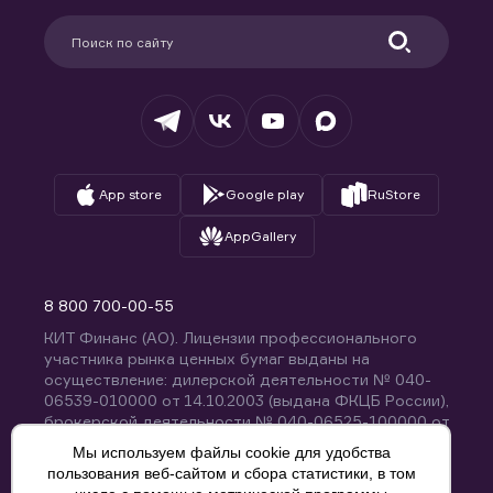
Поддержка
Партнерам
Информация для клиентов
Удостоверяющий центр
Техническая поддержка
Раскрытие обязательной информации
Налогообложение
Депозитарий
База знаний
Вопросы и ответы
App store
Google play
RuStore
AppGallery
8 800 700-00-55
КИТ Финанс (АО). Лицензии профессионального
участника рынка ценных бумаг выданы на
осуществление: дилерской деятельности № 040-
06539-010000 от 14.10.2003 (выдана ФКЦБ России),
брокерской деятельности № 040-06525-100000 от
14.10.2003 (выдана ФКЦБ России), деятельности по
Мы используем файлы cookie для удобства
управлению ценными бумагами № 040-13670-
пользования веб-сайтом и сбора статистики, в том
001000 от 26.04.2012 (выдана ФСФР России),