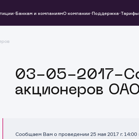
тиции
Банкам и компаниям
О компании
Поддержка
Тарифы
еров
Полезные ссылки
Полезные ссылки
Документы
Документы
QUIK
Вопросы и ответы
Реквизиты
03-05-2017-С
акционеров ОАО
Сообщаем Вам о проведении 25 мая 2017 г. 14:0