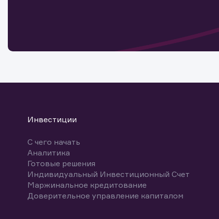
Обр
Обр
Заяв
для 
мате
Спасибо
бума
Ваше об
Спасибо!
ближайш
указ
може
Скачат
Инвестиции
С чего начать
Аналитика
Готовые решения
Индивидуальный Инвестиционный Счет
Маржинальное кредитование
Доверительное управление капиталом