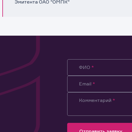
Эмитента ОАО "ОМПК"
ФИО
Email
Комментарий
ация предназначена только для клиентов, владеющих
ми эмитента.
оящим подтверждаю, что обладаю всеми необходимыми полно
Отправить заявку