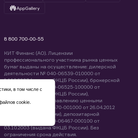
AppGallery
8 800 700-00-55
КИТ Финанс (АО). Лицензии
профессионального участника рынка ценных
бумаг выданы на осуществление: дилерской
деятельности № 040-06539-010000 от
14.10.2003 (выдана ФКЦБ России), брокерской
деятельности № 040-06525-100000 от
тики, в том числе с
14.10.2003 (выдана ФКЦБ России),
деятельности по управлению ценными
файлов cookie.
бумагами № 040-13670-001000 от 26.04.2012
(выдана ФСФР России), депозитарной
деятельности № 040-06467-000100 от
03.10.2003 (выдана ФКЦБ России). Без
ограничения срока действия.