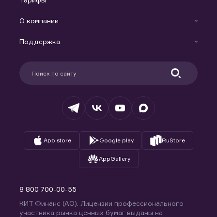
Аналитика
Готовые решения
Индивидуальный Инвестиционный Счет
О компании
Маржинальное кредитование
Новости
Доверительное управление капиталом
Поддержка
Контакты
Карьера в компании
Поддержка
Партнерам
Информация для клиентов
Удостоверяющий центр
Техническая поддержка
Раскрытие обязательной информации
Налогообложение
Депозитарий
База знаний
Вопросы и ответы
App store
Google play
RuStore
AppGallery
8 800 700-00-55
КИТ Финанс (АО). Лицензии профессионального
участника рынка ценных бумаг выданы на