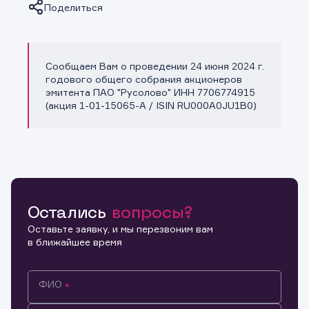
Поделиться
Сообщаем Вам о проведении 24 июня 2024 г.
Копировать ссылку
годового общего собрания акционеров
эмитента ПАО "Русолово" ИНН 7706774915
(акция 1-01-15065-A / ISIN RU000A0JU1B0)
Остались
вопросы?
Оставьте заявку, и мы перезвоним вам
в ближайшее время
ФИО