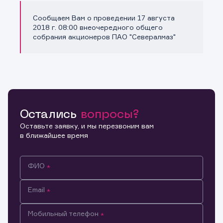
Сообщаем Вам о проведении 17 августа
Копировать ссылку
2018 г. 08:00 внеочередного общего
собрания акционеров ПАО "Севералмаз"
Остались
вопросы?
Оставьте заявку, и мы перезвоним вам
в ближайшее время
ФИО
Email
Мобильный телефон