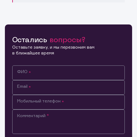
Остались
вопросы?
Оставьте заявку, и мы перезвоним вам
в ближайшее время
ФИО
Email
Мобильный телефон
Комментарий
Информация предназначена только для клиентов,
владеющих активами эмитента.
Настоящим подтверждаю, что обладаю всеми