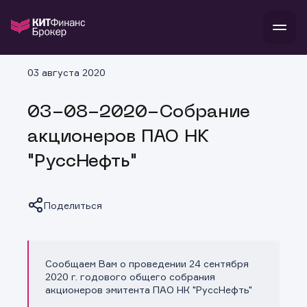
В
03 августа 2020
Войти
Стать клиентом
Л
03-08-2020-Собрание
В
В
В
инвестиции
акционеров ПАО НК
банкам и компаниям
о компании
"РуссНефть"
поддержка
и
о 
п
тарифы
с 
н
и
г
к
т
Поделиться
ан
ка
н
и
п
ба
м
у
во
до
р
Сообщаем Вам о проведении 24 сентября
о
д
Копировать ссылку
2020 г. годового общего собрания
акционеров эмитента ПАО НК "РуссНефть"