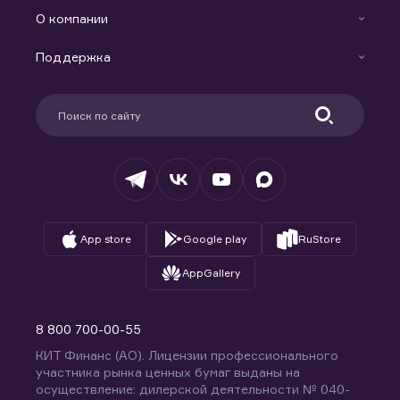
Готовые решения
Индивидуальный Инвестиционный Счет
О компании
Маржинальное кредитование
Новости
Доверительное управление капиталом
Поддержка
Контакты
Карьера в компании
Поддержка
Партнерам
Информация для клиентов
Удостоверяющий центр
Техническая поддержка
Раскрытие обязательной информации
Налогообложение
Депозитарий
База знаний
Вопросы и ответы
App store
Google play
RuStore
AppGallery
8 800 700-00-55
КИТ Финанс (АО). Лицензии профессионального
участника рынка ценных бумаг выданы на
осуществление: дилерской деятельности № 040-