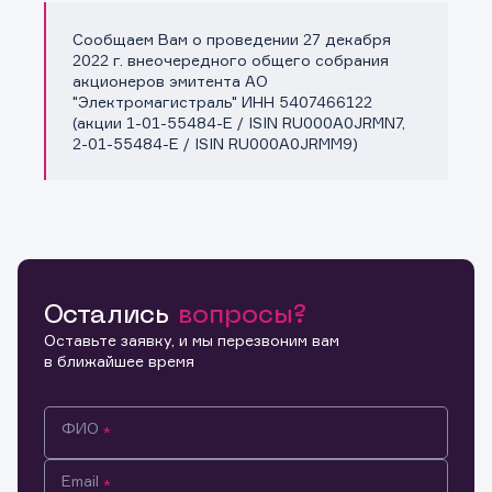
Сообщаем Вам о проведении 27 декабря
Копировать ссылку
2022 г. внеочередного общего собрания
акционеров эмитента АО
"Электромагистраль" ИНН 5407466122
(акции 1-01-55484-E / ISIN RU000A0JRMN7,
2-01-55484-E / ISIN RU000A0JRMM9)
Остались
вопросы?
Оставьте заявку, и мы перезвоним вам
в ближайшее время
ФИО
Email