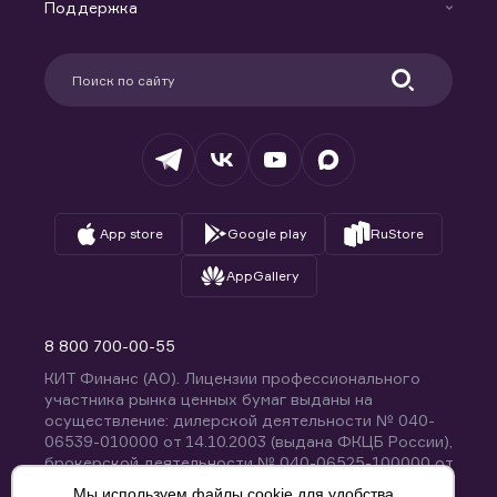
Доверительное управление капиталом
Поддержка
Контакты
Карьера в компании
Поддержка
Партнерам
Информация для клиентов
Удостоверяющий центр
Техническая поддержка
Раскрытие обязательной информации
Налогообложение
Депозитарий
База знаний
Вопросы и ответы
App store
Google play
RuStore
AppGallery
8 800 700-00-55
КИТ Финанс (АО). Лицензии профессионального
участника рынка ценных бумаг выданы на
осуществление: дилерской деятельности № 040-
06539-010000 от 14.10.2003 (выдана ФКЦБ России),
брокерской деятельности № 040-06525-100000 от
14.10.2003 (выдана ФКЦБ России), деятельности по
Мы используем файлы cookie для удобства