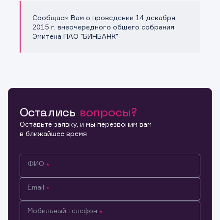
Сообщаем Вам о проведении 14 декабря
Копировать ссылку
2015 г. внеочередного общего собрания
Эмитена ПАО "БИНБАНК"
Остались
вопросы?
Оставьте заявку, и мы перезвоним вам
в ближайшее время
ФИО
Email
Мобильный телефон