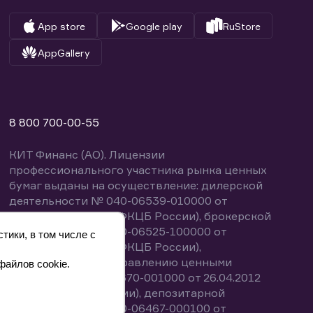
App store
Google play
RuStore
AppGallery
8 800 700-00-55
КИТ Финанс (АО). Лицензии
профессионального участника рынка ценных
бумаг выданы на осуществление: дилерской
деятельности № 040-06539-010000 от
14.10.2003 (выдана ФКЦБ России), брокерской
деятельности № 040-06525-100000 от
тики, в том числе с
14.10.2003 (выдана ФКЦБ России),
деятельности по управлению ценными
файлов cookie.
бумагами № 040-13670-001000 от 26.04.2012
(выдана ФСФР России), депозитарной
деятельности № 040-06467-000100 от