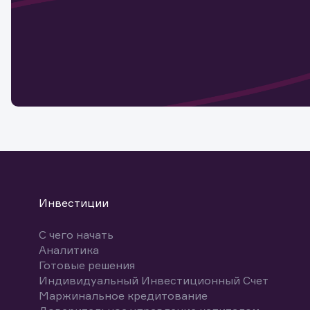
Наст
Обр
Обр
Заяв
для 
мате
Спасибо
бума
Ваше об
Спасибо!
ближайш
указ
може
Скачат
Инвестиции
С чего начать
Аналитика
Готовые решения
Индивидуальный Инвестиционный Счет
Маржинальное кредитование