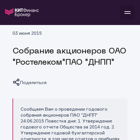
В
03 июня 2015
Войти
Стать клиентом
Л
Собрание акционеров ОАО
В
В
В
инвестиции
"Ростелеком"ПАО "ДНПП"
банкам и компаниям
о компании
поддержка
и
о 
п
тарифы
Поделиться
с 
н
и
г
к
т
ан
ка
н
и
п
ба
м
у
во
Сообщаем Вам о проведении годового
Копировать ссылку
до
р
собрания акционеров ПАО "ДНПП"
о
д
24.06.2015 Повестка дня: 1. Утверждение
годового отчета Общества за 2014 год. 2.
Утверждение годовой бухгалтерской
отчетности, в том числе отчетов о прибылях