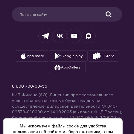
Карьера в компании
Поддержка
Партнерам
Информация для клиентов
Удостоверяющий центр
Техническая поддержка
Раскрытие обязательной информации
Налогообложение
Депозитарий
База знаний
Вопросы и ответы
App store
Google play
RuStore
AppGallery
8 800 700-00-55
КИТ Финанс (АО). Лицензии профессионального
участника рынка ценных бумаг выданы на
осуществление: дилерской деятельности № 040-
06539-010000 от 14.10.2003 (выдана ФКЦБ России),
брокерской деятельности № 040-06525-100000 от
14.10.2003 (выдана ФКЦБ России), деятельности по
Мы используем файлы cookie для удобства
управлению ценными бумагами № 040-13670-
пользования веб-сайтом и сбора статистики, в том