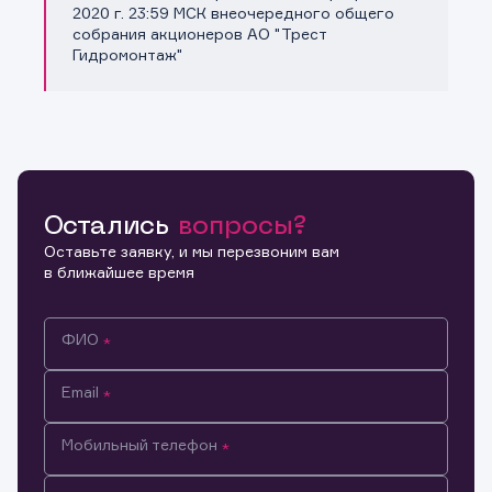
Копировать ссылку
2020 г. 23:59 МСК внеочередного общего
собрания акционеров АО "Трест
Гидромонтаж"
Остались
вопросы?
Оставьте заявку, и мы перезвоним вам
в ближайшее время
ФИО
Email
Мобильный телефон
Информация предназначена только для клиентов,