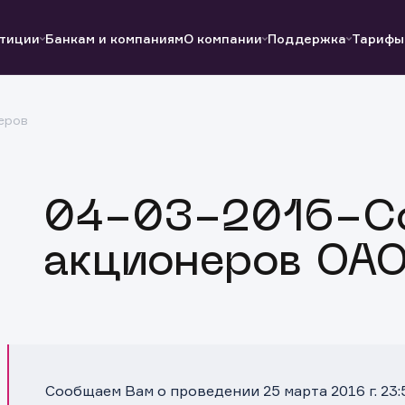
тиции
Банкам и компаниям
О компании
Поддержка
Тарифы
еров
Полезные ссылки
Полезные ссылки
Документы
Документы
QUIK
Вопросы и ответы
Реквизиты
04-03-2016-С
акционеров ОА
Сообщаем Вам о проведении 25 марта 2016 г. 23