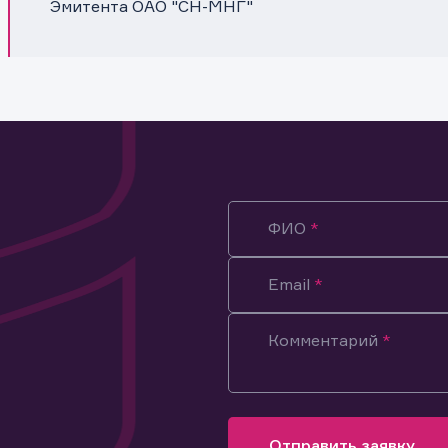
Эмитента ОАО "СН-МНГ"
ФИО
Email
Комментарий
ация предназначена только для клиентов, владеющих
ми эмитента.
оящим подтверждаю, что обладаю всеми необходимыми полно
Отправить заявку