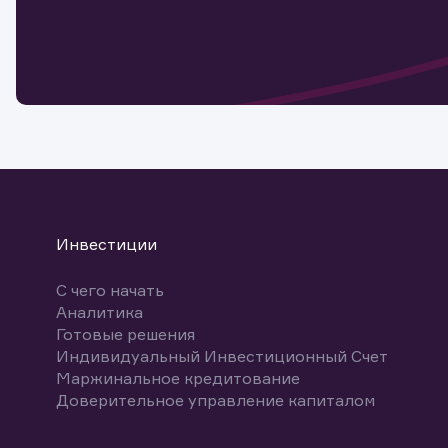
Обр
Обр
Заяв
для 
мате
Спасибо
бума
Ваше об
Спасибо!
ближайш
указ
може
Скачат
Инвестиции
С чего начать
Аналитика
Готовые решения
Индивидуальный Инвестиционный Счет
Маржинальное кредитование
Доверительное управление капиталом