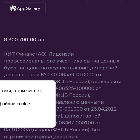
AppGallery
8 800 700-00-55
КИТ Финанс (АО). Лицензии
профессионального участника рынка ценных
бумаг выданы на осуществление: дилерской
деятельности № 040-06539-010000 от
14.10.2003 (выдана ФКЦБ России), брокерской
деятельности № 040-06525-100000 от
тики, в том числе с
14.10.2003 (выдана ФКЦБ России),
деятельности по управлению ценными
файлов cookie.
бумагами № 040-13670-001000 от 26.04.2012
(выдана ФСФР России), депозитарной
деятельности № 040-06467-000100 от
03.10.2003 (выдана ФКЦБ России). Без
ограничения срока действия.