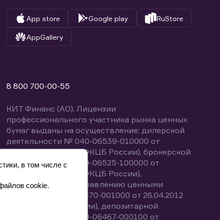
App store
Google play
RuStore
AppGallery
8 800 700-00-55
КИТ Финанс (АО). Лицензии
профессионального участника рынка ценных
бумаг выданы на осуществление: дилерской
деятельности № 040-06539-010000 от
14.10.2003 (выдана ФКЦБ России), брокерской
деятельности № 040-06525-100000 от
тики, в том числе с
14.10.2003 (выдана ФКЦБ России),
деятельности по управлению ценными
файлов cookie.
бумагами № 040-13670-001000 от 26.04.2012
(выдана ФСФР России), депозитарной
деятельности № 040-06467-000100 от