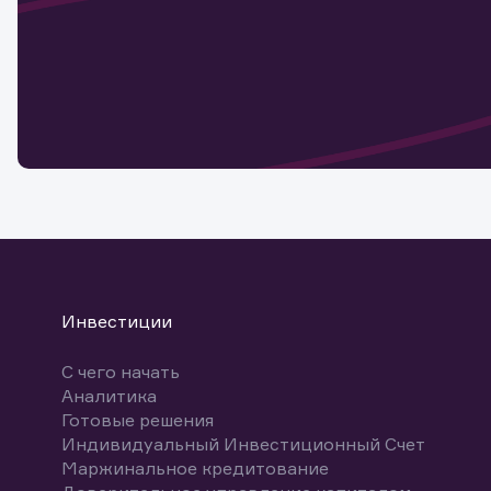
Наст
Обр
Обр
Заяв
для 
мате
Спасибо
бума
Ваше об
Спасибо!
ближайш
указ
може
Скачат
Инвестиции
С чего начать
Аналитика
Готовые решения
Индивидуальный Инвестиционный Счет
Маржинальное кредитование