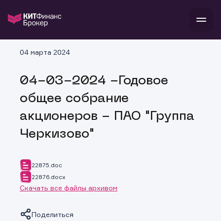
В
04 марта 2024
Войти
Стать клиентом
Л
04-03-2024 -Годовое
В
В
В
инвестиции
общее собрание
банкам и компаниям
о компании
акционеров - ПАО "Группа
поддержка
и
о 
п
тарифы
Черкизово"
с 
н
и
г
к
т
ан
ка
н
и
п
ба
22875.doc
м
у
во
22876.docx
до
р
Скачать все файлы архивом
о
д
Поделиться