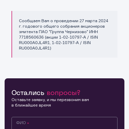
Сообщаем Вам о проведении 27 марта 2024
Копировать ссылку
г. годового общего собрания акционеров
эмитента ПАО "Группа Черкизово" ИНН
7718560636 (акции 1-02-10797-A / ISIN
RU000A0JL4R1, 1-02-10797-A / ISIN
RU000A0JL4R1)
Остались
вопросы?
Оставьте заявку, и мы перезвоним вам
в ближайшее время
ФИО