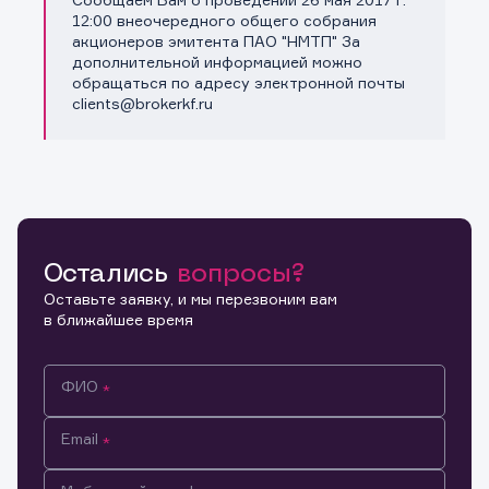
Копировать ссылку
12:00 внеочередного общего собрания
акционеров эмитента ПАО "НМТП" За
дополнительной информацией можно
обращаться по адресу электронной почты
clients@brokerkf.ru
Остались
вопросы?
Оставьте заявку, и мы перезвоним вам
в ближайшее время
ФИО
Email