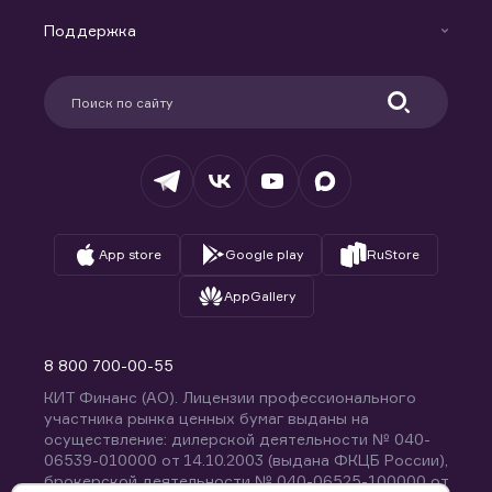
Маржинальное кредитование
Новости
Доверительное управление капиталом
Поддержка
Контакты
Карьера в компании
Поддержка
Партнерам
Информация для клиентов
Удостоверяющий центр
Техническая поддержка
Раскрытие обязательной информации
Налогообложение
Депозитарий
База знаний
Вопросы и ответы
App store
Google play
RuStore
AppGallery
8 800 700-00-55
КИТ Финанс (АО). Лицензии профессионального
участника рынка ценных бумаг выданы на
осуществление: дилерской деятельности № 040-
06539-010000 от 14.10.2003 (выдана ФКЦБ России),
брокерской деятельности № 040-06525-100000 от