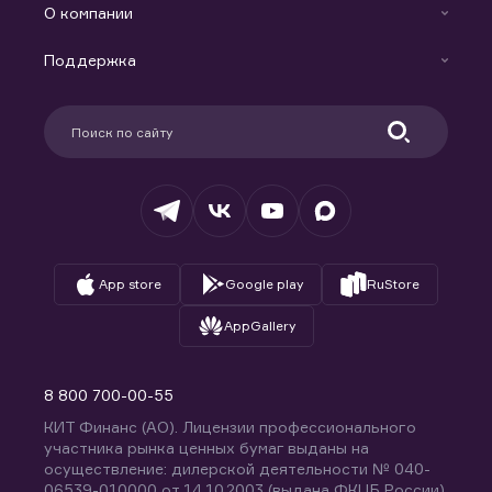
Индивидуальный Инвестиционный Счет
О компании
Маржинальное кредитование
Новости
Доверительное управление капиталом
Поддержка
Контакты
Карьера в компании
Поддержка
Партнерам
Информация для клиентов
Удостоверяющий центр
Техническая поддержка
Раскрытие обязательной информации
Налогообложение
Депозитарий
База знаний
Вопросы и ответы
App store
Google play
RuStore
AppGallery
8 800 700-00-55
КИТ Финанс (АО). Лицензии профессионального
участника рынка ценных бумаг выданы на
осуществление: дилерской деятельности № 040-
06539-010000 от 14.10.2003 (выдана ФКЦБ России),