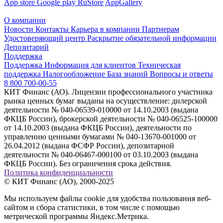
App store
Google play
RuStore
AppGallery
О компании
Новости
Контакты
Карьера в компании
Партнерам
Удостоверяющий центр
Раскрытие обязательной информации
Депозитарий
Поддержка
Поддержка
Информация для клиентов
Техническая
поддержка
Налогообложение
База знаний
Вопросы и ответы
8 800 700-00-55
КИТ Финанс (АО). Лицензии профессионального участника
рынка ценных бумаг выданы на осуществление: дилерской
деятельности № 040-06539-010000 от 14.10.2003 (выдана
ФКЦБ России), брокерской деятельности № 040-06525-100000
от 14.10.2003 (выдана ФКЦБ России), деятельности по
управлению ценными бумагами № 040-13670-001000 от
26.04.2012 (выдана ФСФР России), депозитарной
деятельности № 040-06467-000100 от 03.10.2003 (выдана
ФКЦБ России). Без ограничения срока действия.
Политика конфиденциальности
© КИТ Финанс (АО), 2000-2025
Мы используем файлы cookie для удобства пользования веб-
сайтом и сбора статистики, в том числе с помощью
метрической программы Яндекс.Метрика.