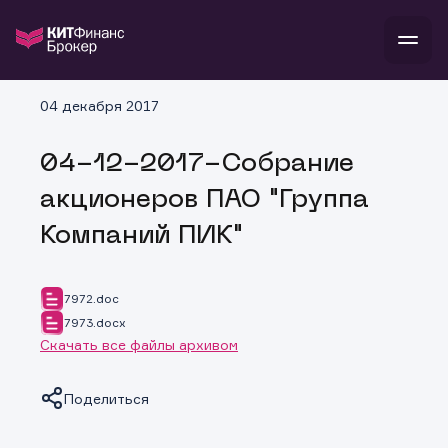
В
04 декабря 2017
Войти
Стать клиентом
Л
04-12-2017-Собрание
В
В
В
инвестиции
акционеров ПАО "Группа
банкам и компаниям
о компании
Компаний ПИК"
поддержка
и
о 
п
тарифы
с 
н
и
г
к
т
7972.doc
ан
ка
н
7973.docx
и
п
ба
Скачать все файлы архивом
м
у
во
до
р
о
д
Поделиться