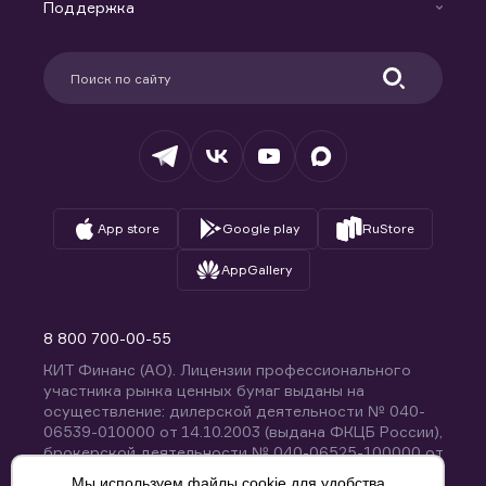
Доверительное управление капиталом
Поддержка
Контакты
Карьера в компании
Поддержка
Партнерам
Информация для клиентов
Удостоверяющий центр
Техническая поддержка
Раскрытие обязательной информации
Налогообложение
Депозитарий
База знаний
Вопросы и ответы
App store
Google play
RuStore
AppGallery
8 800 700-00-55
КИТ Финанс (АО). Лицензии профессионального
участника рынка ценных бумаг выданы на
осуществление: дилерской деятельности № 040-
06539-010000 от 14.10.2003 (выдана ФКЦБ России),
брокерской деятельности № 040-06525-100000 от
14.10.2003 (выдана ФКЦБ России), деятельности по
Мы используем файлы cookie для удобства