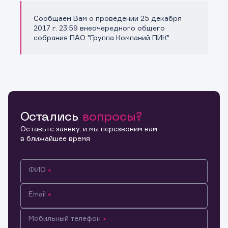
Сообщаем Вам о проведении 25 декабря
Копировать ссылку
2017 г. 23:59 внеочередного общего
собрания ПАО "Группа Компаний ПИК"
Остались
вопросы?
Оставьте заявку, и мы перезвоним вам
в ближайшее время
ФИО
Email
Мобильный телефон