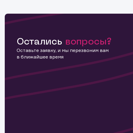
Остались
вопросы?
Оставьте заявку, и мы перезвоним вам
в ближайшее время
Информ
актива
Наст
Обр
Обр
Заяв
для 
мате