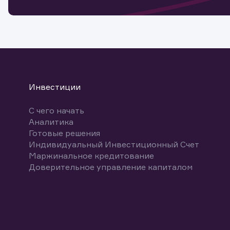
Спасибо
бума
Ваше об
Спасибо!
ближайш
указ
може
Скачат
Инвестиции
С чего начать
Аналитика
Готовые решения
Индивидуальный Инвестиционный Счет
Маржинальное кредитование
Доверительное управление капиталом