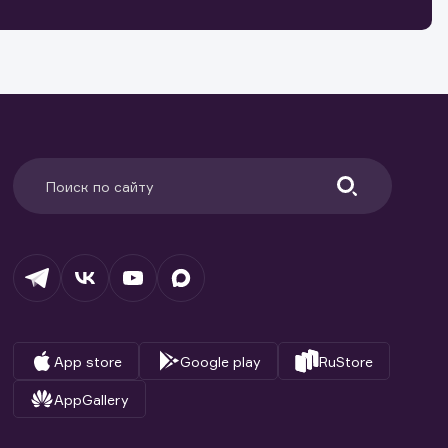
ранение
и.
App store
Google play
RuStore
AppGallery