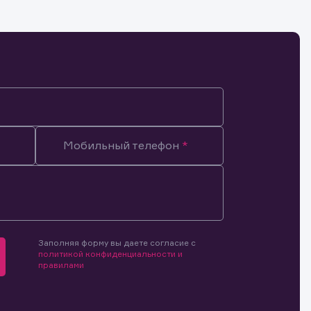
Мобильный телефон
Заполняя форму вы даете согласие с
политикой конфиденциальности и
правилами
мочиями
и.
й и
о ценным