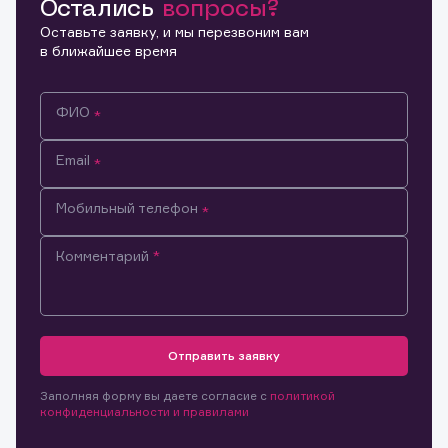
Остались
вопросы?
Копировать ссылку
Оставьте заявку, и мы перезвоним вам
в ближайшее время
ФИО
Email
Мобильный телефон
Комментарий
Информация предназначена только для клиентов,
Отправить заявку
владеющих активами эмитента.
Настоящим подтверждаю, что обладаю всеми
необходимыми полномочиями для ознакомления с
Заполняя форму вы даете согласие с
политикой
Заявка на предоставление
Обращение в компанию
размещенной на Интернет-ресурсе информацией и
Обращение в компанию
конфиденциальности и правилами
информации.
материалами, предназначенными для лиц,
осуществляющих права по ценным бумагам. Обязуюсь
Спасибо! Ваше сообщение успешно отправлено. Мы