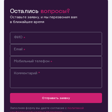
Остались
вопросы?
Копировать ссылку
Оставьте заявку, и мы перезвоним вам
в ближайшее время
ФИО
Email
Мобильный телефон
Комментарий
Информация предназначена только для клиентов,
владеющих активами эмитента.
Отправить заявку
Настоящим подтверждаю, что обладаю всеми
необходимыми полномочиями для ознакомления с
Заявка на предоставление
Обращение в компанию
размещенной на Интернет-ресурсе информацией и
Обращение в компанию
Заполняя форму вы даете согласие с
политикой
информации.
материалами, предназначенными для лиц,
конфиденциальности и правилами