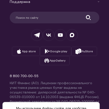
Доверительное управление капиталом
Поддержка
Контакты
Карьера в компании
Поддержка
Партнерам
Информация для клиентов
Удостоверяющий центр
Техническая поддержка
Раскрытие обязательной информации
Налогообложение
Депозитарий
База знаний
Вопросы и ответы
App store
Google play
RuStore
AppGallery
8 800 700-00-55
КИТ Финанс (АО). Лицензии профессионального
участника рынка ценных бумаг выданы на
осуществление: дилерской деятельности № 040-
06539-010000 от 14.10.2003 (выдана ФКЦБ России),
брокерской деятельности № 040-06525-100000 от
14.10.2003 (выдана ФКЦБ России), деятельности по
Мы используем файлы cookie для удобства