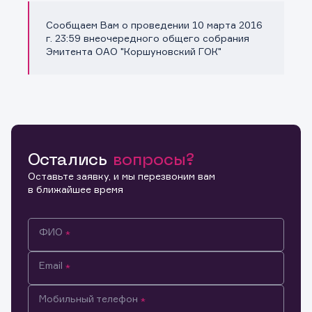
Сообщаем Вам о проведении 10 марта 2016
Копировать ссылку
г. 23:59 внеочередного общего собрания
Эмитента ОАО "Коршуновский ГОК"
Остались
вопросы?
Оставьте заявку, и мы перезвоним вам
в ближайшее время
ФИО
Email
Мобильный телефон