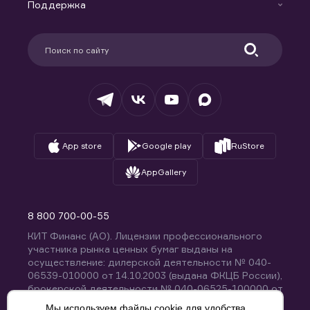
Доверительное управление капиталом
Поддержка
Контакты
Карьера в компании
Поддержка
Партнерам
Информация для клиентов
Удостоверяющий центр
Техническая поддержка
Раскрытие обязательной информации
Налогообложение
Депозитарий
База знаний
Вопросы и ответы
App store
Google play
RuStore
AppGallery
8 800 700-00-55
КИТ Финанс (АО). Лицензии профессионального
участника рынка ценных бумаг выданы на
осуществление: дилерской деятельности № 040-
06539-010000 от 14.10.2003 (выдана ФКЦБ России),
брокерской деятельности № 040-06525-100000 от
14.10.2003 (выдана ФКЦБ России), деятельности по
Мы используем файлы cookie для удобства