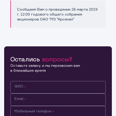
Сообщаем Вам о проведении 26 марта 2019
Копировать ссылку
г. 12:00 годового общего собрания
акционеров ОАО "МЗ "Арсенал"
Остались
вопросы?
Оставьте заявку, и мы перезвоним вам
в ближайшее время
ФИО
Email
Мобильный телефон