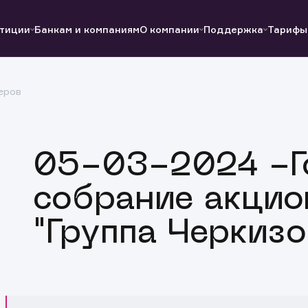
тиции
Банкам и компаниям
О компании
Поддержка
Тарифы
еров
Полезные ссылки
Полезные ссылки
Документы
Документы
QUIK
Вопросы и ответы
Реквизиты
05-03-2024 -Г
собрание акцио
"Группа Черкизо