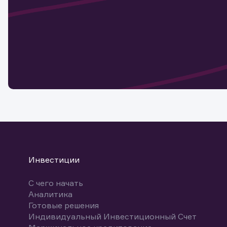
актива
Наст
Обр
Обр
Заяв
для 
мате
Спасибо
бума
Ваше об
Спасибо!
ближайш
указ
може
Скачат
Инвестиции
С чего начать
Аналитика
Готовые решения
Индивидуальный Инвестиционный Счет