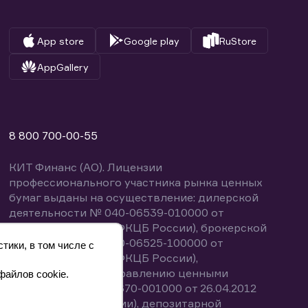
App store
Google play
RuStore
AppGallery
8 800 700-00-55
КИТ Финанс (АО). Лицензии
профессионального участника рынка ценных
бумаг выданы на осуществление: дилерской
деятельности № 040-06539-010000 от
14.10.2003 (выдана ФКЦБ России), брокерской
деятельности № 040-06525-100000 от
тики, в том числе с
14.10.2003 (выдана ФКЦБ России),
деятельности по управлению ценными
файлов cookie.
бумагами № 040-13670-001000 от 26.04.2012
(выдана ФСФР России), депозитарной