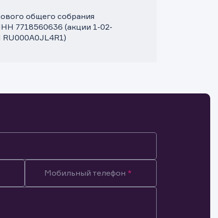
дового общего собрания
НН 7718560636 (акции 1-02-
IN RU000A0JL4R1)
Мобильный телефон