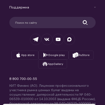
Маржинальное кредитование
Новости
Доверительное управление капиталом
Поддержка
Контакты
Карьера в компании
Поддержка
Партнерам
Информация для клиентов
Удостоверяющий центр
Техническая поддержка
Раскрытие обязательной информации
Налогообложение
Депозитарий
База знаний
Вопросы и ответы
App store
Google play
RuStore
AppGallery
8 800 700-00-55
КИТ Финанс (АО). Лицензии профессионального
участника рынка ценных бумаг выданы на
осуществление: дилерской деятельности № 040-
06539-010000 от 14.10.2003 (выдана ФКЦБ России),
брокерской деятельности № 040-06525-100000 от