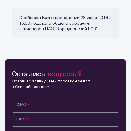
Сообщаем Вам о проведении 28 июня 2018 г.
Копировать ссылку
13:00 годового общего собрания
акционеров ПАО "Коршуновский ГОК"
Остались
вопросы?
Оставьте заявку, и мы перезвоним вам
в ближайшее время
ФИО
Email