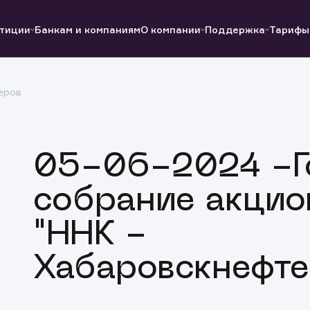
тиции
Банкам и компаниям
О компании
Поддержка
Тарифы
еров
Полезные ссылки
Полезные ссылки
Документы
Документы
QUIK
Вопросы и ответы
Реквизиты
05-06-2024 -Г
собрание акцио
"ННК -
Хабаровскнефте