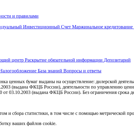
ности и правилами
идуальный Инвестиционный Счет
Маржинальное кредитование
ющий центр
Раскрытие обязательной информации
Депозитарий
Налогообложение
База знаний
Вопросы и ответы
ка ценных бумаг выданы на осуществление: дилерской деятель
10.2003 (выдана ФКЦБ России), деятельности по управлению цен
 от 03.10.2003 (выдана ФКЦБ России). Без ограничения срока д
йтом и сбора статистики, в том числе с помощью метрической п
ботку ваших файлов cookie.