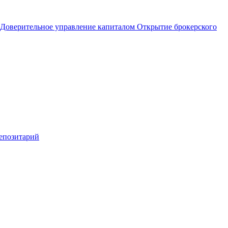
Доверительное управление капиталом
Открытие брокерского
епозитарий