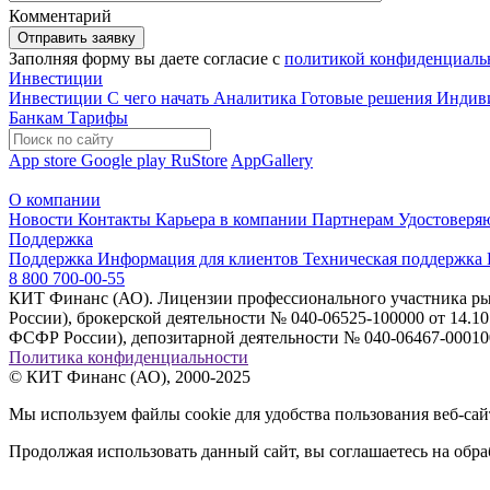
Комментарий
Отправить заявку
Заполняя форму вы даете согласие с
политикой конфиденциаль
Инвестиции
Инвестиции
С чего начать
Аналитика
Готовые решения
Индив
Банкам
Тарифы
App store
Google play
RuStore
AppGallery
О компании
Новости
Контакты
Карьера в компании
Партнерам
Удостоверя
Поддержка
Поддержка
Информация для клиентов
Техническая поддержка
8 800 700-00-55
КИТ Финанс (АО). Лицензии профессионального участника рын
России), брокерской деятельности № 040-06525-100000 от 14.
ФСФР России), депозитарной деятельности № 040-06467-000100
Политика конфиденциальности
© КИТ Финанс (АО), 2000-2025
Мы используем файлы cookie для удобства пользования веб-са
Продолжая использовать данный сайт, вы соглашаетесь на обра