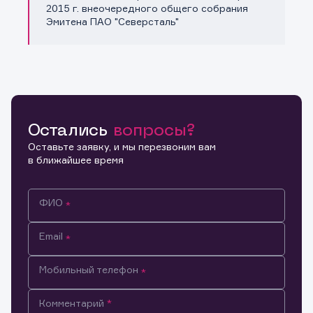
Копировать ссылку
2015 г. внеочередного общего собрания
Эмитена ПАО "Северсталь"
Остались
вопросы?
Оставьте заявку, и мы перезвоним вам
в ближайшее время
ФИО
Email
Мобильный телефон
Информация предназначена только для клиентов,
Комментарий