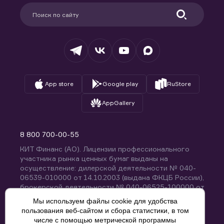
Партнерам
Информация для клиентов
Удостоверяющий центр
Техническая поддержка
Раскрытие обязательной информации
Налогообложение
Депозитарий
База знаний
Вопросы и ответы
App store
Google play
RuStore
AppGallery
8 800 700-00-55
КИТ Финанс (АО). Лицензии профессионального
участника рынка ценных бумаг выданы на
осуществление: дилерской деятельности № 040-
06539-010000 от 14.10.2003 (выдана ФКЦБ России),
брокерской деятельности № 040-06525-100000 от
14.10.2003 (выдана ФКЦБ России), деятельности по
Мы используем файлы cookie для удобства
управлению ценными бумагами № 040-13670-
пользования веб-сайтом и сбора статистики, в том
001000 от 26.04.2012 (выдана ФСФР России),
числе с помощью метрической программы