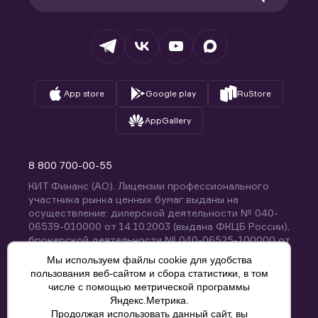
Раскрытие обязательной информации
Налогообложение
Депозитарий
База знаний
Вопросы и ответы
App store
Google play
RuStore
AppGallery
8 800 700-00-55
КИТ Финанс (АО). Лицензии профессионального
участника рынка ценных бумаг выданы на
осуществление: дилерской деятельности № 040-
06539-010000 от 14.10.2003 (выдана ФКЦБ России),
брокерской деятельности № 040-06525-100000 от
14.10.2003 (выдана ФКЦБ России), деятельности по
Мы используем файлы cookie для удобства
управлению ценными бумагами № 040-13670-
пользования веб-сайтом и сбора статистики, в том
001000 от 26.04.2012 (выдана ФСФР России),
числе с помощью метрической программы
депозитарной деятельности № 040-06467-000100
Яндекс.Метрика.
от 03.10.2003 (выдана ФКЦБ России). Без
Продолжая использовать данный сайт, вы