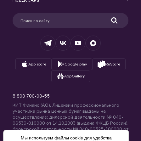
Контакты
Карьера в компании
Поддержка
Партнерам
Информация для клиентов
Удостоверяющий центр
Техническая поддержка
Раскрытие обязательной информации
Налогообложение
Депозитарий
База знаний
Вопросы и ответы
App store
Google play
RuStore
AppGallery
8 800 700-00-55
КИТ Финанс (АО). Лицензии профессионального
участника рынка ценных бумаг выданы на
осуществление: дилерской деятельности № 040-
06539-010000 от 14.10.2003 (выдана ФКЦБ России),
брокерской деятельности № 040-06525-100000 от
14.10.2003 (выдана ФКЦБ России), деятельности по
Мы используем файлы cookie для удобства
управлению ценными бумагами № 040-13670-