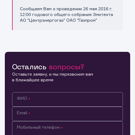
Сообщаем Вам о проведении 26 мая 2016 г.
Копировать ссылку
12:00 годового общего собрания Эмитента
АО "Центрэнергогаз" ОАО "Газпром"
Остались
вопросы?
Оставьте заявку, и мы перезвоним вам
в ближайшее время
ФИО
Email
Мобильный телефон
Информация предназначена только для клиентов,