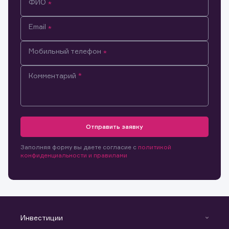
законодательства Российской Федерации.
ФИО
Скачать файлы
Email
Мобильный телефон
Комментарий
Отправить заявку
Заполняя форму вы даете согласие с
политикой
конфиденциальности и правилами
Инвестиции