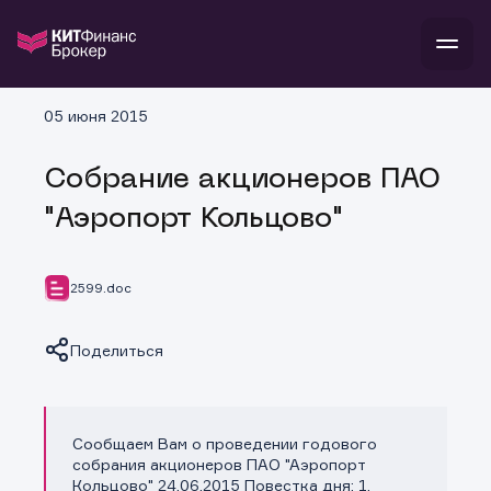
В
05 июня 2015
Войти
Стать клиентом
Л
Собрание акционеров ПАО
В
В
В
инвестиции
"Аэропорт Кольцово"
банкам и компаниям
о компании
поддержка
и
о 
п
тарифы
2599.doc
с 
н
и
г
к
т
ан
ка
н
Поделиться
и
п
ба
м
у
во
до
р
о
д
Сообщаем Вам о проведении годового
Копировать ссылку
собрания акционеров ПАО "Аэропорт
Кольцово" 24.06.2015 Повестка дня: 1.