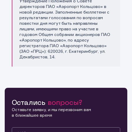
Утверждение Положения о Совете
директоров ПАО «Аэропорт Кольцово» в
новой редакции. Заполненные бюллетени с
результатами голосования по вопросам
повестки дня могут быть направлены
лицами, имеющими право на участие в
годовом Общем собрании акционеров ПАО
«Аэропорт Кольцово», по адресу
регистратора ПАО «Аэропорт Кольцово»
(ЗАО «ПРЦ»): 620026, г. Екатеринбург, ул.
Декабристов, 14.
Информация предназначена только для клиентов,
владеющих активами эмитента.
Настоящим подтверждаю, что обладаю всеми
необходимыми полномочиями для ознакомления с
Заявка на предоставление
Остались
Обращение в компанию
вопросы?
размещенной на Интернет-ресурсе информацией и
Обращение в компанию
информации.
материалами, предназначенными для лиц,
Оставьте заявку, и мы перезвоним вам
осуществляющих права по ценным бумагам. Обязуюсь
Спасибо! Ваше сообщение успешно отправлено. Мы
в ближайшее время
Ваше обращение отправлено в компанию.
не осуществлять дальнейшее распространение
свяжемся с Вами в ближайшее время.
Спасибо! Ваша заявка успешно отправлена.
указанных материалов и ссылок на материалы, если
такое распространение может повлечь нарушение