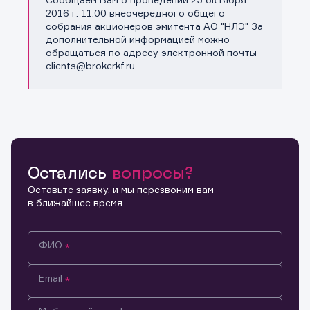
Копировать ссылку
2016 г. 11:00 внеочередного общего
собрания акционеров эмитента АО "НЛЭ" За
дополнительной информацией можно
обращаться по адресу электронной почты
clients@brokerkf.ru
Остались
вопросы?
Оставьте заявку, и мы перезвоним вам
в ближайшее время
ФИО
Email