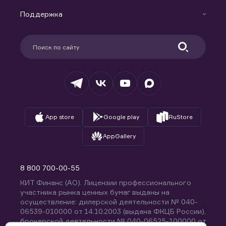
Маржинальное кредитование
Новости
Доверительное управление капиталом
Поддержка
Контакты
Карьера в компании
Поддержка
Партнерам
Информация для клиентов
Удостоверяющий центр
Техническая поддержка
Раскрытие обязательной информации
Налогообложение
Депозитарий
База знаний
Вопросы и ответы
App store
Google play
RuStore
AppGallery
8 800 700-00-55
КИТ Финанс (АО). Лицензии профессионального
участника рынка ценных бумаг выданы на
осуществление: дилерской деятельности № 040-
06539-010000 от 14.10.2003 (выдана ФКЦБ России),
брокерской деятельности № 040-06525-100000 от