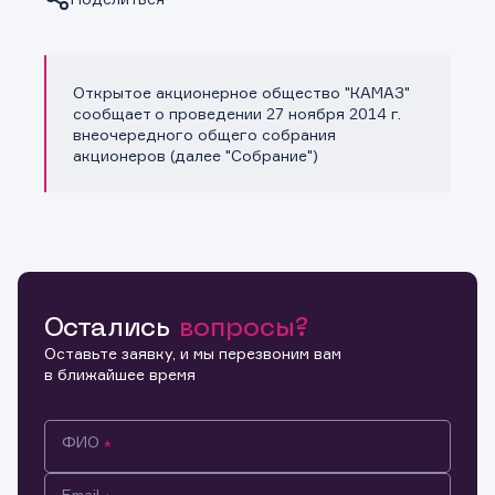
Открытое акционерное общество "КАМАЗ"
Копировать ссылку
сообщает о проведении 27 ноября 2014 г.
внеочередного общего собрания
акционеров (далее "Собрание")
Остались
вопросы?
Оставьте заявку, и мы перезвоним вам
в ближайшее время
ФИО
Email