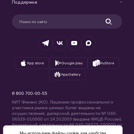
Доверительное управление капиталом
Поддержка
Контакты
Карьера в компании
Поддержка
Партнерам
Информация для клиентов
Удостоверяющий центр
Техническая поддержка
Раскрытие обязательной информации
Налогообложение
Депозитарий
База знаний
Вопросы и ответы
App store
Google play
RuStore
AppGallery
8 800 700-00-55
КИТ Финанс (АО). Лицензии профессионального
участника рынка ценных бумаг выданы на
осуществление: дилерской деятельности № 040-
06539-010000 от 14.10.2003 (выдана ФКЦБ России),
брокерской деятельности № 040-06525-100000 от
14.10.2003 (выдана ФКЦБ России), деятельности по
Мы используем файлы cookie для удобства