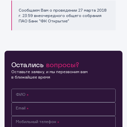
Сообщаем Вам о проведении 27 марта 2018
Копировать ссылку
г. 23:59 внеочередного общего собрания
ПАО Банк "ФК Открытие"
Остались
вопросы?
Оставьте заявку, и мы перезвоним вам
в ближайшее время
ФИО
Email
Мобильный телефон