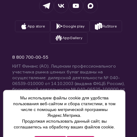
Вопросы и ответы
App store
Google play
RuStore
AppGallery
8 800 700-00-55
КИТ Финанс (АО). Лицензии профессионального
участника рынка ценных бумаг выданы на
осуществление: дилерской деятельности № 040-
06539-010000 от 14.10.2003 (выдана ФКЦБ России),
брокерской деятельности № 040-06525-100000 от
14.10.2003 (выдана ФКЦБ России), деятельности по
Мы используем файлы cookie для удобства
управлению ценными бумагами № 040-13670-
пользования веб-сайтом и сбора статистики, в том
001000 от 26.04.2012 (выдана ФСФР России),
числе с помощью метрической программы
депозитарной деятельности № 040-06467-000100
Яндекс.Метрика.
от 03.10.2003 (выдана ФКЦБ России). Без
Продолжая использовать данный сайт, вы
ограничения срока действия.
8 800 700-00-55
соглашаетесь на обработку ваших файлов cookie.
Политика конфиденциальности