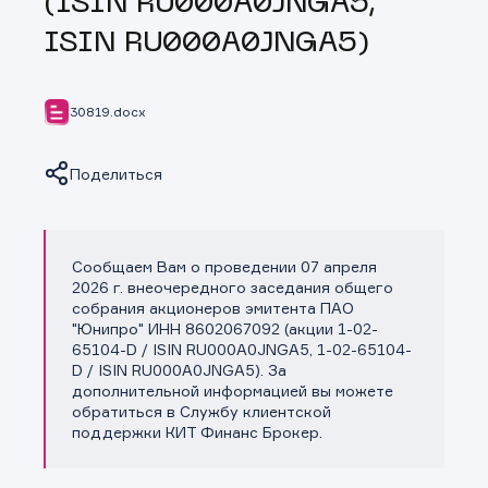
(ISIN RU000A0JNGA5,
ISIN RU000A0JNGA5)
30819.docx
Поделиться
Сообщаем Вам о проведении 07 апреля
Копировать ссылку
2026 г. внеочередного заседания общего
собрания акционеров эмитента ПАО
"Юнипро" ИНН 8602067092 (акции 1-02-
65104-D / ISIN RU000A0JNGA5, 1-02-65104-
D / ISIN RU000A0JNGA5). За
дополнительной информацией вы можете
обратиться в Службу клиентской
поддержки КИТ Финанс Брокер.