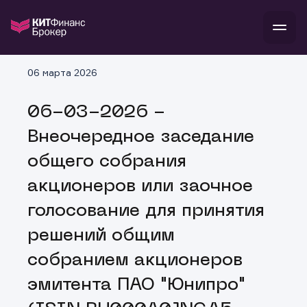
В
06 марта 2026
Войти
Стать клиентом
Л
06-03-2026 -
В
В
В
инвестиции
Внеочередное заседание
банкам и компаниям
о компании
общего собрания
поддержка
и
о 
п
тарифы
акционеров или заочное
с 
н
и
г
к
т
голосование для принятия
ан
ка
н
и
п
ба
решений общим
м
у
во
до
р
собранием акционеров
о
д
эмитента ПАО "Юнипро"