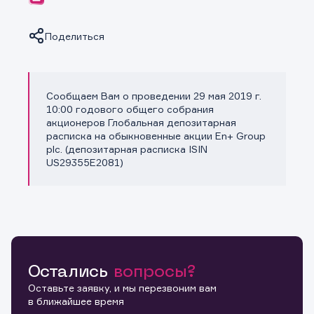
Поделиться
Сообщаем Вам о проведении 29 мая 2019 г.
Копировать ссылку
10:00 годового общего собрания
акционеров Глобальная депозитарная
расписка на обыкновенные акции En+ Group
plc. (депозитарная расписка ISIN
US29355E2081)
Остались
вопросы?
Оставьте заявку, и мы перезвоним вам
в ближайшее время