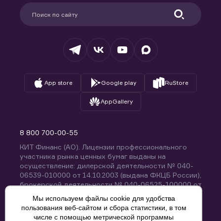
Партнерам
Информация для клиентов
Удостоверяющий центр
Техническая поддержка
Раскрытие обязательной информации
Налогообложение
Депозитарий
База знаний
Вопросы и ответы
App store
Google play
RuStore
AppGallery
8 800 700-00-55
КИТ Финанс (АО). Лицензии профессионального
участника рынка ценных бумаг выданы на
осуществление: дилерской деятельности № 040-
06539-010000 от 14.10.2003 (выдана ФКЦБ России),
брокерской деятельности № 040-06525-100000 от
14.10.2003 (выдана ФКЦБ России), деятельности по
Мы используем файлы cookie для удобства
управлению ценными бумагами № 040-13670-
пользования веб-сайтом и сбора статистики, в том
001000 от 26.04.2012 (выдана ФСФР России),
числе с помощью метрической программы