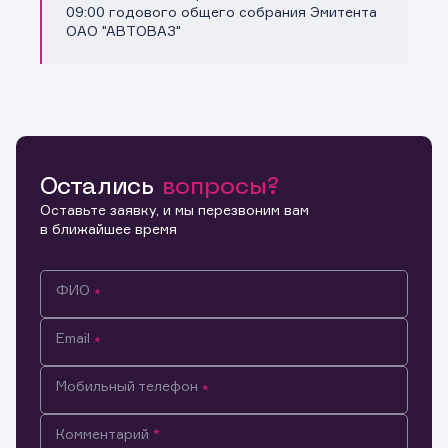
Копировать ссылку
09:00 годового общего собрания Эмитента
ОАО "АВТОВАЗ"
Остались
вопросы?
Оставьте заявку, и мы перезвоним вам
в ближайшее время
ФИО
Email
Мобильный телефон
Информация предназначена только для клиентов,
Комментарий