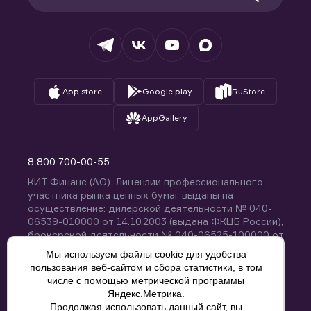
Раскрытие обязательной информации
Налогообложение
Депозитарий
База знаний
Вопросы и ответы
App store
Google play
RuStore
AppGallery
8 800 700-00-55
КИТ Финанс (АО). Лицензии профессионального
участника рынка ценных бумаг выданы на
осуществление: дилерской деятельности № 040-
06539-010000 от 14.10.2003 (выдана ФКЦБ России),
брокерской деятельности № 040-06525-100000 от
14.10.2003 (выдана ФКЦБ России), деятельности по
Мы используем файлы cookie для удобства
управлению ценными бумагами № 040-13670-
пользования веб-сайтом и сбора статистики, в том
001000 от 26.04.2012 (выдана ФСФР России),
числе с помощью метрической программы
депозитарной деятельности № 040-06467-000100
Яндекс.Метрика.
от 03.10.2003 (выдана ФКЦБ России). Без
Продолжая использовать данный сайт, вы