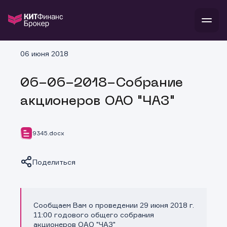
В
06 июня 2018
Войти
Стать клиентом
Л
06-06-2018-Собрание
В
В
В
инвестиции
акционеров ОАО "ЧАЗ"
банкам и компаниям
о компании
поддержка
и
о 
п
тарифы
9345.docx
с 
н
и
г
к
т
ан
ка
н
Поделиться
и
п
ба
м
у
во
до
р
о
д
Сообщаем Вам о проведении 29 июня 2018 г.
Копировать ссылку
11:00 годового общего собрания
акционеров ОАО "ЧАЗ"