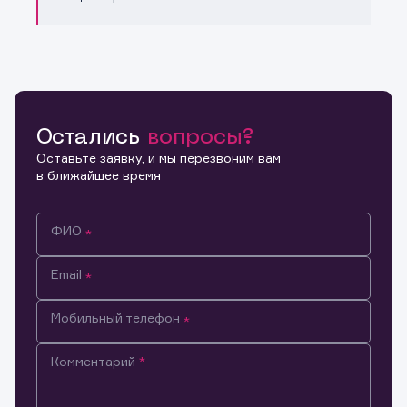
Остались
вопросы?
Оставьте заявку, и мы перезвоним вам
в ближайшее время
ФИО
Email
Мобильный телефон
Комментарий
Информация предназначена только для клиентов,
владеющих активами эмитента.
Настоящим подтверждаю, что обладаю всеми