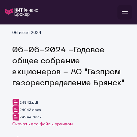
В
06 июня 2024
Войти
Стать клиентом
Л
06-06-2024 -Годовое
В
В
В
инвестиции
общее собрание
банкам и компаниям
о компании
акционеров - АО "Газпром
поддержка
и
о 
п
тарифы
газораспределение Брянск"
с 
н
и
г
к
т
ан
ка
н
и
п
ба
24942.pdf
м
у
во
24943.docx
до
р
24944.docx
о
д
Скачать все файлы архивом