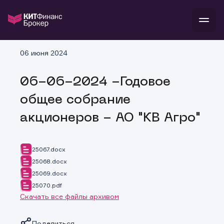
В
06 июня 2024
Войти
Стать клиентом
Л
06-06-2024 -Годовое
В
В
В
инвестиции
общее собрание
банкам и компаниям
о компании
акционеров - АО "КВ Агро"
поддержка
и
о 
п
тарифы
с 
н
и
г
к
т
25067.docx
ан
ка
н
25068.docx
и
п
ба
25069.docx
м
у
во
до
р
25070.pdf
о
д
Скачать все файлы архивом
Поделиться