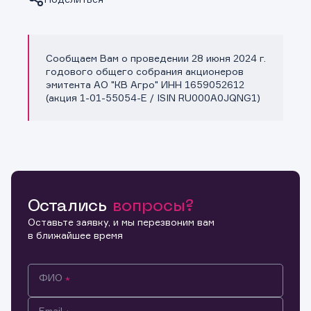
Сообщаем Вам о проведении 28 июня 2024 г.
Копировать ссылку
годового общего собрания акционеров
эмитента АО "КВ Агро" ИНН 1659052612
(акция 1-01-55054-E / ISIN RU000A0JQNG1)
Остались
вопросы?
Оставьте заявку, и мы перезвоним вам
в ближайшее время
ФИО
Email