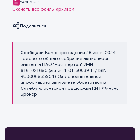
24986.pdf
Скачать все файлы архивом
Поделиться
Сообщаем Вам о проведении 28 июня 2024 г.
Копировать ссылку
годового общего собрания акционеров
эмитента ПАО "Роствертол" ИНН
6161021690 (акция 1-01-30039-E / ISIN
RU0006935954). За дополнительной
информацией вы можете обратиться в
Службу клиентской поддержки КИТ Финанс
Брокер.