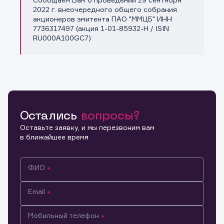
Копировать ссылку
2022 г. внеочередного общего собрания
акционеров эмитента ПАО "ММЦБ" ИНН
7736317497 (акция 1-01-85932-H / ISIN
RU000A100GC7)
Остались
вопросы?
Оставьте заявку, и мы перезвоним вам
в ближайшее время
ФИО
Email
Мобильный телефон