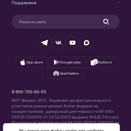
Доверительное управление капиталом
Поддержка
Контакты
Карьера в компании
Поддержка
Партнерам
Информация для клиентов
Удостоверяющий центр
Техническая поддержка
Раскрытие обязательной информации
Налогообложение
Депозитарий
База знаний
Вопросы и ответы
App store
Google play
RuStore
AppGallery
8 800 700-00-55
КИТ Финанс (АО). Лицензии профессионального
участника рынка ценных бумаг выданы на
осуществление: дилерской деятельности № 040-
06539-010000 от 14.10.2003 (выдана ФКЦБ России),
брокерской деятельности № 040-06525-100000 от
14.10.2003 (выдана ФКЦБ России), деятельности по
Мы используем файлы cookie для удобства