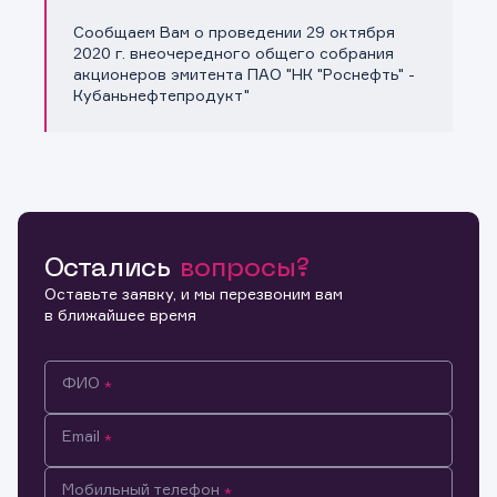
Сообщаем Вам о проведении 29 октября
Копировать ссылку
2020 г. внеочередного общего собрания
акционеров эмитента ПАО "НК "Роснефть" -
Кубаньнефтепродукт"
Остались
вопросы?
Оставьте заявку, и мы перезвоним вам
в ближайшее время
ФИО
Email
Мобильный телефон