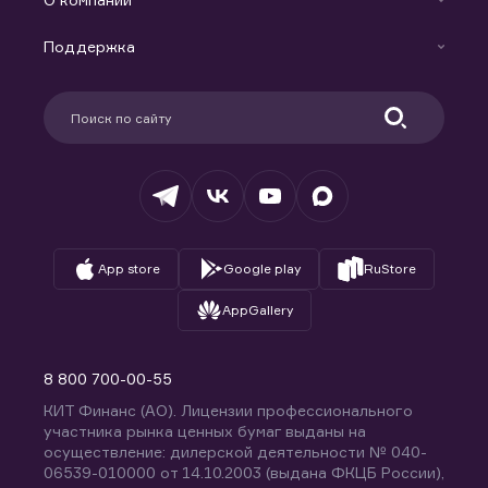
Маржинальное кредитование
Новости
Доверительное управление капиталом
Поддержка
Контакты
Карьера в компании
Поддержка
Партнерам
Информация для клиентов
Удостоверяющий центр
Техническая поддержка
Раскрытие обязательной информации
Налогообложение
Депозитарий
База знаний
Вопросы и ответы
App store
Google play
RuStore
AppGallery
8 800 700-00-55
КИТ Финанс (АО). Лицензии профессионального
участника рынка ценных бумаг выданы на
осуществление: дилерской деятельности № 040-
06539-010000 от 14.10.2003 (выдана ФКЦБ России),